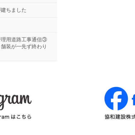
が建ちました
管理用道路工事通信③
ト舗装が一先ず終わり