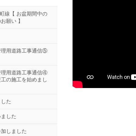
町線【 お盆期間中の
お願い 】
管理用道路工事通信⑤
～
管理用道路工事通信④
壁工の施工を始めまし
ました
いました
参加しました