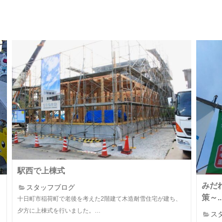
駅西で上棟式
みだ
スタッフブログ
策～..
十日町市稲荷町で老後を考えた2階建て木造耐雪住宅が建ち、
夕方に上棟式を行いました。…
ス