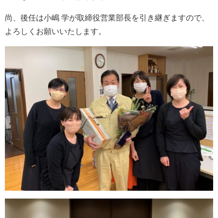
尚、後任は小嶋 学が取締役営業部長を引き継ぎますので、
会社案内
よろしくお願いいたします。