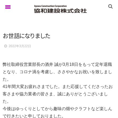
ホーム
お
世
話
に
な
り
ま
し
た
2022年3月22日
ゆきぐにの家
弊社取締役営業部長の酒井 誠が3月18日をもって定年退職
実例集
となり、コロナ渦を考慮し、ささやかなお祝いを致しまし
た。
41年間大変お疲れさまでした。また応援してくださったお
ブログ
客さまや協力業者の皆さま、誠にありがとうございまし
た。
今後はゆっくりとしてから趣味の畑やクラフトなど楽しん
イベント
で行きたいと申しておりました。