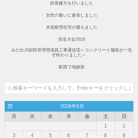
鉄骨建方を行いました
女性の集いに参加しました
木造耐雪住宅が建ちました
安全大会2026
みだれ川砂防管理用道路工事通信③～コンクリート舗装が一先
ず終わりました～
駅西で地鎮祭
2026年8月
月
火
水
木
金
土
日
1
2
3
4
5
6
7
8
9