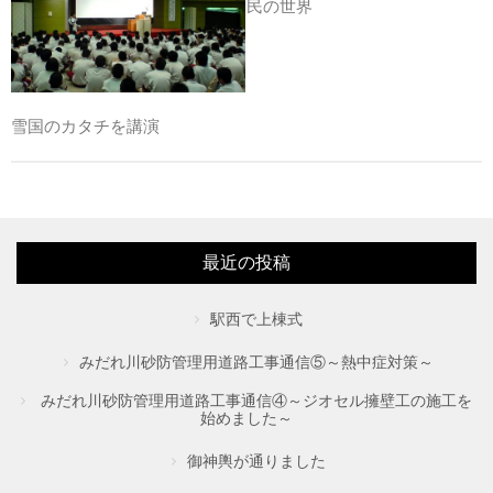
民の世界
雪国のカタチを講演
最近の投稿
駅西で上棟式
みだれ川砂防管理用道路工事通信⑤～熱中症対策～
みだれ川砂防管理用道路工事通信④～ジオセル擁壁工の施工を
始めました～
御神輿が通りました