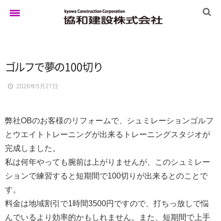
ホーム
ゴ
ル
フ
で
夢
の
100
切
り
2026年5月27日
ゆきぐにの家
弊社OBのお客様のリフォームで、シュミレーションゴルフ
実例集
とウエイトトレーニングが出来るトレーニングスタジオが
完成しました。
私は何年やっても腕前は上がりませんが、このシュミレー
ブログ
ションで練習すると短期間で100切りが出来るとのことで
す。
料金は地域割引で1時間3500円ですので、打ちっ放しで悩
イベント
んでいるより効率的かもしれません。また、短期間で上手