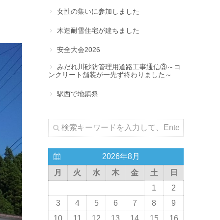
女性の集いに参加しました
木造耐雪住宅が建ちました
安全大会2026
みだれ川砂防管理用道路工事通信③～コ
ンクリート舗装が一先ず終わりました～
駅西で地鎮祭
2026年8月
月
火
水
木
金
土
日
1
2
3
4
5
6
7
8
9
10
11
12
13
14
15
16