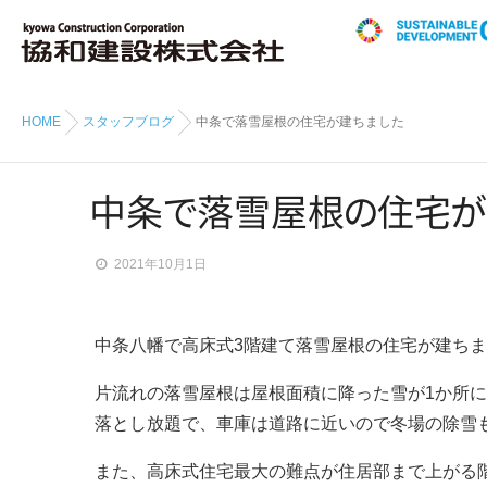
HOME
スタッフブログ
中条で落雪屋根の住宅が建ちました
中
条
で
落雪屋
根
の
住
宅
が
2021年10月1日
中条八幡で高床式3階建て落雪屋根の住宅が建ち
片流れの落雪屋根は屋根面積に降った雪が1か所
落とし放題で、車庫は道路に近いので冬場の除雪
また、高床式住宅最大の難点が住居部まで上がる