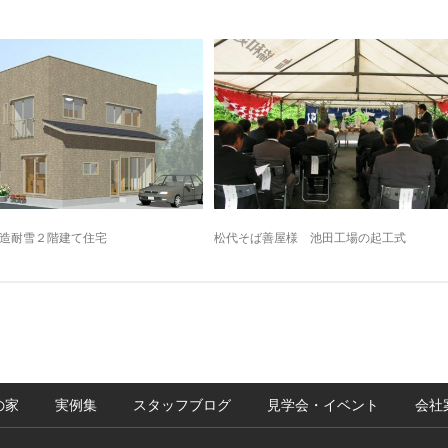
造耐雪２階建て住宅
松代そば善屋様 池田工場の起工式
の家
実例集
スタッフブログ
見学会・イベント
会社