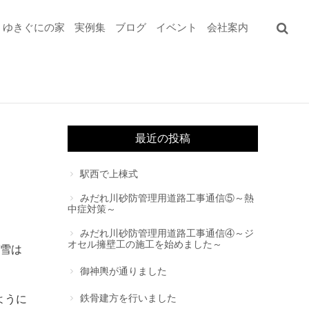
ゆきぐにの家
実例集
ブログ
イベント
会社案内
最近の投稿
駅西で上棟式
みだれ川砂防管理用道路工事通信⑤～熱
中症対策～
みだれ川砂防管理用道路工事通信④～ジ
オセル擁壁工の施工を始めました～
ば雪は
御神輿が通りました
鉄骨建方を行いました
ように