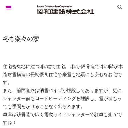
ホーム
冬
も
楽
々
の
家
ゆきぐにの家
住宅密集地に建つ3階建て住宅。1階が鉄骨造で2階3階が木
造耐雪構造の長期優良住宅で豪雪も地震にも安心なお宅で
実例集
す。
また、前面道路は消雪パイプが埋設してありますが、更に
シャッター前もロードヒーティングを埋設し、雪が積もっ
ブログ
ても手間をかけることなく出られます。
車庫は鉄骨造で広く電動ワイドシャッターで駐車も楽々で
すね！
イベント