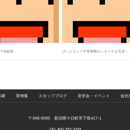
で地鎮祭
ぴっとランド中里車輌センターさま完成！
の家
実例集
スタッフブログ
見学会・イベント
会社
〒948-0095 新潟県十日町市下島417-1
TEL
025-757-2233