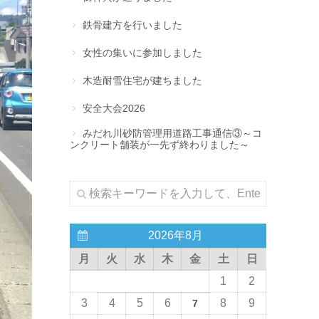
鉄骨建方を行いました
女性の集いに参加しました
木造耐雪住宅が建ちました
安全大会2026
みだれ川砂防管理用道路工事通信③～コ
ンクリート舗装が一先ず終わりました～
2026年8月
月
火
水
木
金
土
日
1
2
3
4
5
6
8
9
7