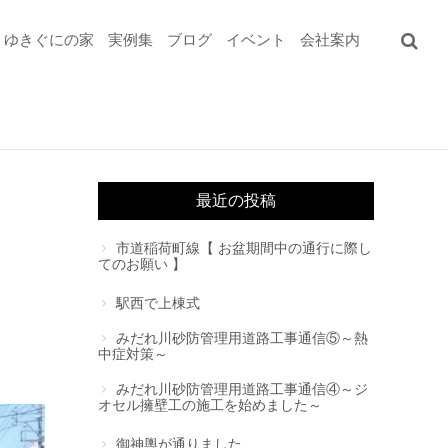
ゆきぐにの家
実例集
ブログ
イベント
会社案内
最近の投稿
市道稲荷町線【 お盆期間中の通行に際し
てのお願い 】
駅西で上棟式
みだれ川砂防管理用道路工事通信⑤～熱
中症対策～
みだれ川砂防管理用道路工事通信④～ジ
オセル擁壁工の施工を始めました～
御神輿が通りました