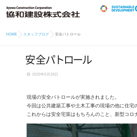
HOME
スタッフブログ
安全パトロール
安
全
パ
ト
ロ
ー
ル
2020年5月28日
現場の安全パトロールが実施されました。
今回は公共建築工事や土木工事の現場の他に住宅
これからは安全宅策はもちろんのこと、新型コロ