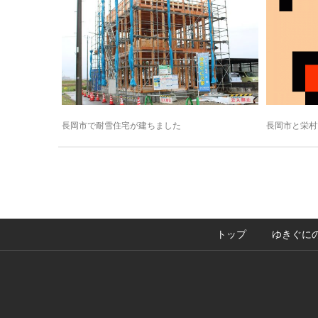
長岡市で耐雪住宅が建ちました
長岡市と栄村
トップ
ゆきぐに