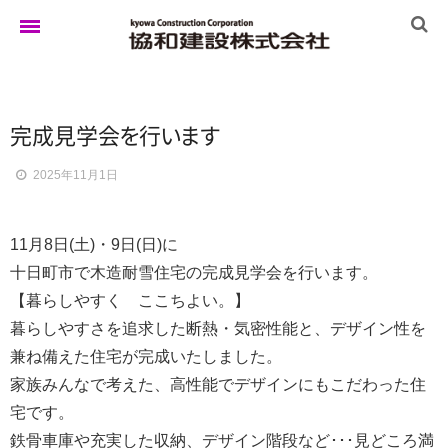
ホーム
完成見学
会
を
行
い
ま
す
2025年11月1日
ゆきぐにの家
11月8日(土)・9日(日)に
実例集
十日町市で木造耐雪住宅の完成見学会を行います。
【暮らしやすく ここちよい。】
暮らしやすさを追求した断熱・気密性能と、デザイン性を
ブログ
兼ね備えた住宅が完成いたしました。
家族みんなで考えた、高性能でデザインにもこだわった住
宅です。
イベント
鉄骨車庫や充実した収納、デザイン階段など･･･見どころ満