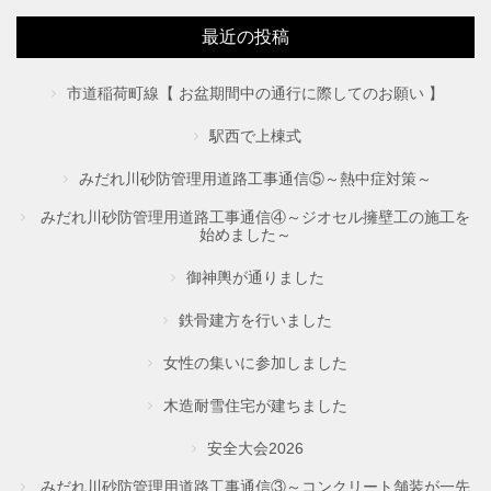
最近の投稿
市道稲荷町線【 お盆期間中の通行に際してのお願い 】
駅西で上棟式
みだれ川砂防管理用道路工事通信⑤～熱中症対策～
みだれ川砂防管理用道路工事通信④～ジオセル擁壁工の施工を
始めました～
御神輿が通りました
鉄骨建方を行いました
女性の集いに参加しました
木造耐雪住宅が建ちました
安全大会2026
みだれ川砂防管理用道路工事通信③～コンクリート舗装が一先