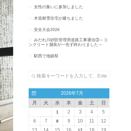
女性の集いに参加しました
木造耐雪住宅が建ちました
安全大会2026
みだれ川砂防管理用道路工事通信③～コ
ンクリート舗装が一先ず終わりました～
駅西で地鎮祭
2026年7月
月
火
水
木
金
土
日
2
3
4
5
1
6
7
9
10
11
12
8
13
14
15
16
18
19
17