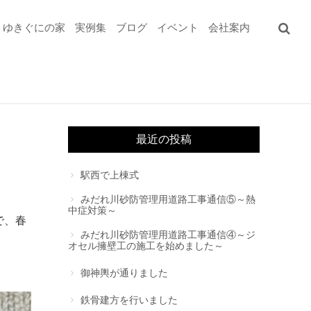
ゆきぐにの家
実例集
ブログ
イベント
会社案内
最近の投稿
駅西で上棟式
みだれ川砂防管理用道路工事通信⑤～熱
中症対策～
で、春
みだれ川砂防管理用道路工事通信④～ジ
オセル擁壁工の施工を始めました～
御神輿が通りました
鉄骨建方を行いました