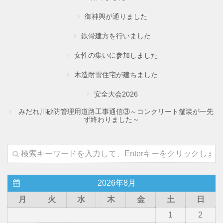
御神輿が通りました
鉄骨建方を行いました
女性の集いに参加しました
木造耐雪住宅が建ちました
安全大会2026
みだれ川砂防管理用道路工事通信③～コンクリート舗装が一先
ず終わりました～
2026年8月
月
火
水
木
金
土
日
1
2