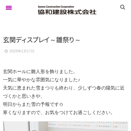
ホーム
玄
関
デ
ィ
ス
プ
レ
イ
～雛
祭
り
～
2025年2月17日
ゆきぐにの家
玄関ホールに雛人形を飾りました。
実例集
一気に華やかな雰囲気になりました♪
天気に恵まれた雪まつりも終わり、少しずつ春の陽気に近
づくかと思いきや、
ブログ
明日からまた雪の予報です⛄
寒くなりますので、お気をつけてお過ごしください。
イベント