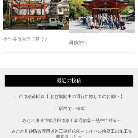
小千谷市岩沢で建て方
研修旅行
最近の投稿
市道稲荷町線【 お盆期間中の通行に際してのお願い 】
駅西で上棟式
みだれ川砂防管理用道路工事通信⑤～熱中症対策～
みだれ川砂防管理用道路工事通信④～ジオセル擁壁工の施工を
始めました～