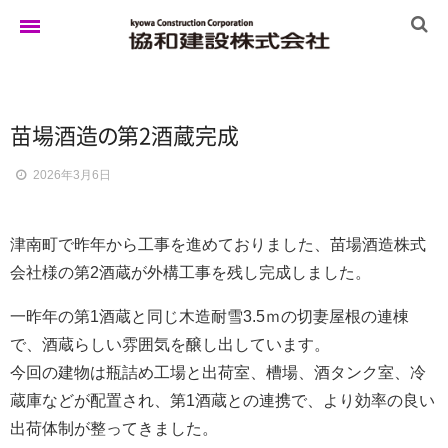
ホーム
苗場酒
造
の
第2酒蔵完成
2026年3月6日
ゆきぐにの家
津南町で昨年から工事を進めておりました、苗場酒造株式
実例集
会社様の第2酒蔵が外構工事を残し完成しました。
一昨年の第1酒蔵と同じ木造耐雪3.5ｍの切妻屋根の連棟
で、酒蔵らしい雰囲気を醸し出しています。
ブログ
今回の建物は瓶詰め工場と出荷室、槽場、酒タンク室、冷
蔵庫などが配置され、第1酒蔵との連携で、より効率の良い
出荷体制が整ってきました。
イベント