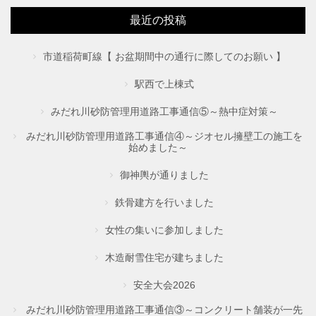
最近の投稿
市道稲荷町線【 お盆期間中の通行に際してのお願い 】
駅西で上棟式
みだれ川砂防管理用道路工事通信⑤～熱中症対策～
みだれ川砂防管理用道路工事通信④～ジオセル擁壁工の施工を
始めました～
御神輿が通りました
鉄骨建方を行いました
女性の集いに参加しました
木造耐雪住宅が建ちました
安全大会2026
みだれ川砂防管理用道路工事通信③～コンクリート舗装が一先