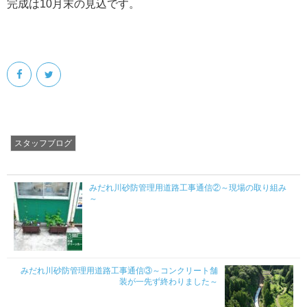
完成は10月末の見込です。
スタッフブログ
みだれ川砂防管理用道路工事通信②～現場の取り組み
～
みだれ川砂防管理用道路工事通信③～コンクリート舗
装が一先ず終わりました～