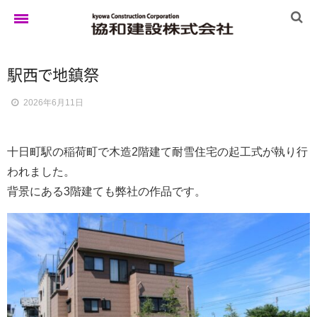
駅
西
で
地鎮祭
ホーム
2026年6月11日
ゆきぐにの家
十日町駅の稲荷町で木造2階建て耐雪住宅の起工式が執り行
われました。
実例集
背景にある3階建ても弊社の作品です。
ブログ
イベント