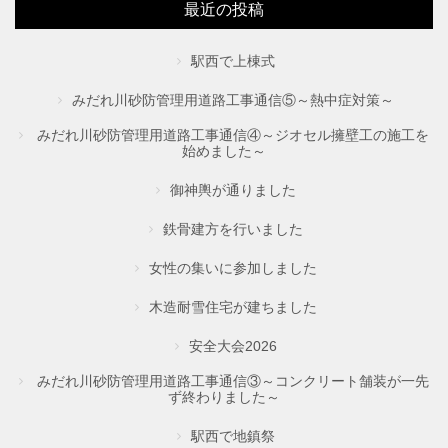
最近の投稿
駅西で上棟式
みだれ川砂防管理用道路工事通信⑤～熱中症対策～
みだれ川砂防管理用道路工事通信④～ジオセル擁壁工の施工を
始めました～
御神輿が通りました
鉄骨建方を行いました
女性の集いに参加しました
木造耐雪住宅が建ちました
安全大会2026
みだれ川砂防管理用道路工事通信③～コンクリート舗装が一先
ず終わりました～
駅西で地鎮祭