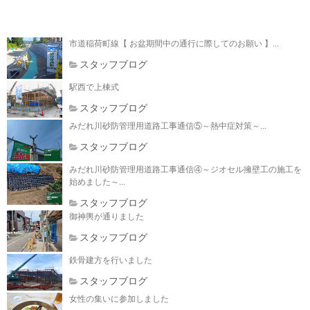
市道稲荷町線【 お盆期間中の通行に際してのお願い 】...
スタッフブログ
駅西で上棟式
スタッフブログ
みだれ川砂防管理用道路工事通信⑤～熱中症対策～...
スタッフブログ
みだれ川砂防管理用道路工事通信④～ジオセル擁壁工の施工を
始めました～...
スタッフブログ
御神輿が通りました
スタッフブログ
鉄骨建方を行いました
スタッフブログ
女性の集いに参加しました