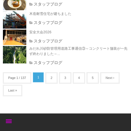
スタッフブログ
木造耐雪住宅が建ちました
スタッフブログ
安全大会2026
スタッフブログ
みだれ川砂防管理用道路工事通信③～コンクリート舗装が一先
ず終わりました～...
スタッフブログ
1
Page 1 / 137
2
3
4
5
Next ›
Last »