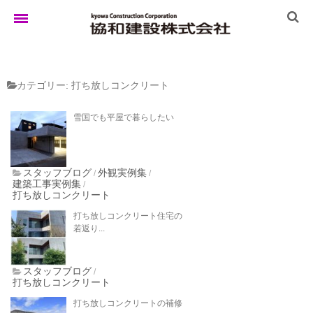
ホーム
カテゴリー:
打ち放しコンクリート
雪国でも平屋で暮らしたい
ゆきぐにの家
スタッフブログ
外観実例集
/
/
建築工事実例集
/
実例集
打ち放しコンクリート
打ち放しコンクリート住宅の
若返り...
ブログ
スタッフブログ
/
打ち放しコンクリート
イベント
打ち放しコンクリートの補修