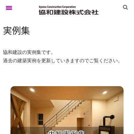
実例集
ホーム
協和建設の実例集です。
ゆきぐにの家
過去の建築実例を更新していきますのでご覧ください。
実例集
ブログ
イベント
内観実例集