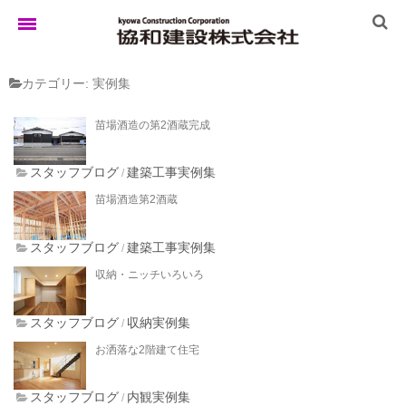
カテゴリー:
実例集
ホーム
苗場酒造の第2酒蔵完成
ゆきぐにの家
スタッフブログ
建築工事実例集
/
苗場酒造第2酒蔵
実例集
スタッフブログ
建築工事実例集
/
収納・ニッチいろいろ
ブログ
スタッフブログ
収納実例集
/
お洒落な2階建て住宅
イベント
スタッフブログ
内観実例集
/