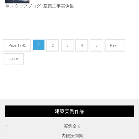
スタッフブログ
建築工事実例集
/
1
Page 1 / 41
2
3
4
5
Next ›
Last »
建築実例作品
実例全て
内観実例集