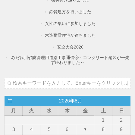
御神輿が通りました
鉄骨建方を行いました
女性の集いに参加しました
木造耐雪住宅が建ちました
安全大会2026
みだれ川砂防管理用道路工事通信③～コンクリート舗装が一先
ず終わりました～
2026年8月
月
火
水
木
金
土
日
1
2
3
4
5
6
8
9
7