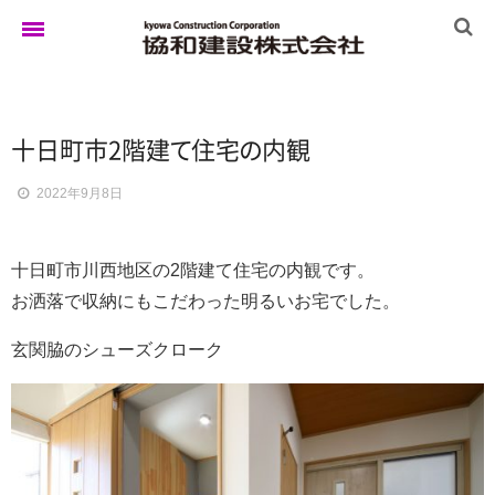
ホーム
十日町市2階
建
て
住
宅
の
内観
2022年9月8日
ゆきぐにの家
十日町市川西地区の2階建て住宅の内観です。
実例集
お洒落で収納にもこだわった明るいお宅でした。
玄関脇のシューズクローク
ブログ
イベント