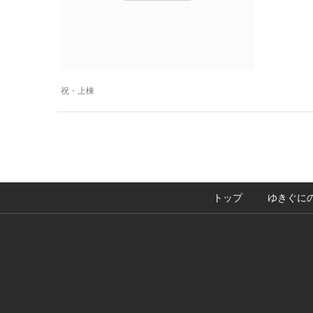
祝・上棟
トップ
ゆきぐに