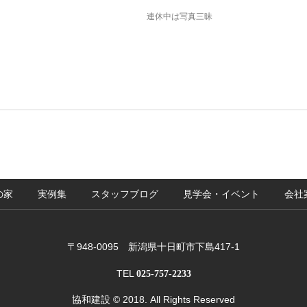
連休中は写真三昧
の家
実例集
スタッフブログ
見学会・イベント
会社
〒948-0095 新潟県十日町市下島417-1
TEL
025-757-2233
協和建設
© 2018. All Rights Reserved