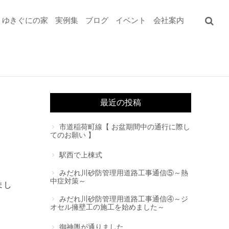
ゆきぐにの家
実例集
ブログ
イベント
会社案内
最近の投稿
市道稲荷町線【 お盆期間中の通行に際し
てのお願い 】
駅西で上棟式
みだれ川砂防管理用道路工事通信⑤～熱
中症対策～
まし
みだれ川砂防管理用道路工事通信④～ジ
オセル擁壁工の施工を始めました～
御神輿が通りました