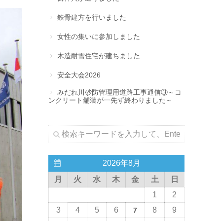
鉄骨建方を行いました
女性の集いに参加しました
木造耐雪住宅が建ちました
安全大会2026
みだれ川砂防管理用道路工事通信③～コ
ンクリート舗装が一先ず終わりました～
2026年8月
月
火
水
木
金
土
日
1
2
3
4
5
6
8
9
7