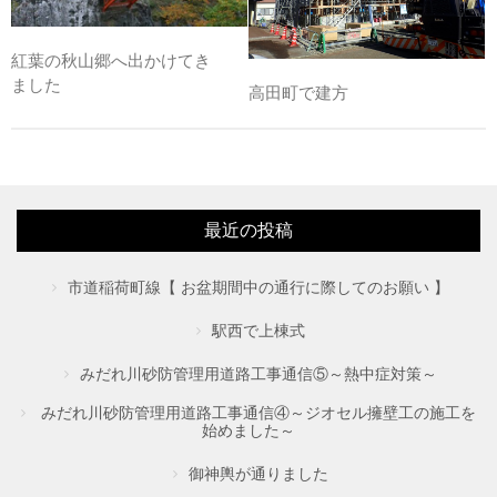
紅葉の秋山郷へ出かけてき
ました
高田町で建方
最近の投稿
市道稲荷町線【 お盆期間中の通行に際してのお願い 】
駅西で上棟式
みだれ川砂防管理用道路工事通信⑤～熱中症対策～
みだれ川砂防管理用道路工事通信④～ジオセル擁壁工の施工を
始めました～
御神輿が通りました