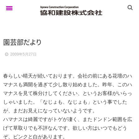
ホーム
園芸
部
だ
よ
り
2009年5月27日
ゆきぐにの家
春らしい晴天が続いております。会社の前にある花壇のハ
実例集
マナスも満開を過ぎて少し散り始めました。昨年、このハ
マナスを見て株分けしてください、というお客様がいらっ
しゃいました。「なじょも、なじょも」という事でした
ブログ
が、まだお見えになっていないようです。
ハマナスは綺麗ですがトゲが凄く、またドンドン範囲を広
げて草取りでも不評なんです。欲しい方はいつでもどう
イベント
ぞ、ピンクと白があります。