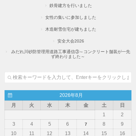
鉄骨建方を行いました
女性の集いに参加しました
木造耐雪住宅が建ちました
安全大会2026
みだれ川砂防管理用道路工事通信③～コンクリート舗装が一先
ず終わりました～
2026年8月
月
火
水
木
金
土
日
1
2
3
4
5
6
8
9
7
10
11
12
13
14
15
16