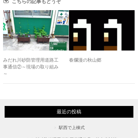
こちらの記事もどうぞ
みだれ川砂防管理用道路工
春爛漫の秋山郷
事通信②～現場の取り組み
～
最近の投稿
駅西で上棟式