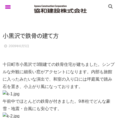
ホーム
小黒
沢
で
鉄
骨
の
建
て
方
2009年6月5日
ゆきぐにの家
十日町市小黒沢で3階建ての鉄骨住宅が建ちました。シンプ
実例集
ルな外観に細長い窓がアクセントになります。内部も旅館
に入ったみたいな演出で、和室の入り口には坪庭風で踏み
石を置き、小上がり風になっております。
ブログ
午前中でほとんどの鉄骨が付きました。9本柱でどんな豪
雪・地震・台風にも安心です。
イベント