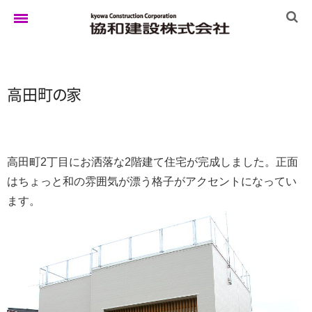
ホーム
高田
町
の
家
ゆきぐにの家
高田町2丁目にお洒落な2階建て住宅が完成しました。正面
はちょっと和の雰囲気が漂う格子がアクセントになってい
実例集
ます。
ブログ
イベント