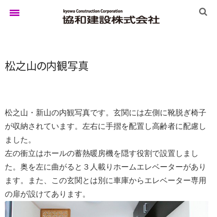
ホーム
松之
山
の
内観写真
ゆきぐにの家
松之山・新山の内観写真です。玄関には左側に靴脱ぎ椅子
が収納されています。左右に手摺を配置し高齢者に配慮し
実例集
ました。
左の衝立はホールの蓄熱暖房機を隠す役割で設置しまし
た。奥を左に曲がると３人載りホームエレベーターがあり
ブログ
ます。また、この玄関とは別に車庫からエレベーター専用
の扉が設けてあります。
イベント