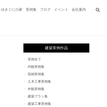
ゆきぐにの家
実例集
ブログ
イベント
会社案内
建築実例作品
実例全て
内観実例集
収納実例集
土木工事実例集
外観実例集
建築プラン集
建築工事実例集