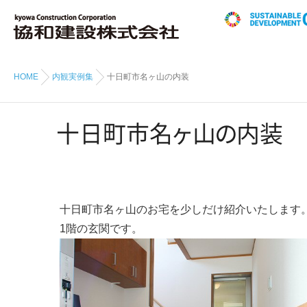
HOME
内観実例集
十日町市名ヶ山の内装
十日町市
名
ヶ
山
の
内装
十日町市名ヶ山のお宅を少しだけ紹介いたします
1階の玄関です。