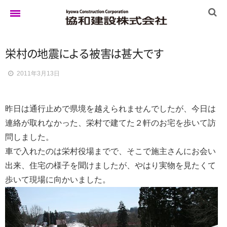
栄
村
の
地
震
に
よ
る
被
害
は
甚
大
で
す
ホーム
2011年3月13日
ゆきぐにの家
昨日は通行止めで県境を越えられませんでしたが、今日は
連絡が取れなかった、栄村で建てた２軒のお宅を歩いて訪
実例集
問しました。
車で入れたのは栄村役場までで、そこで施主さんにお会い
出来、住宅の様子を聞けましたが、やはり実物を見たくて
ブログ
歩いて現場に向かいました。
イベント