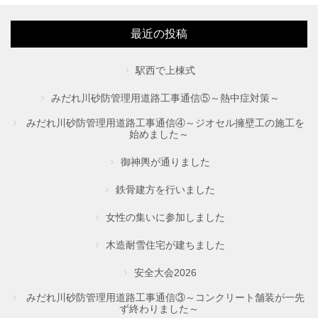
最近の投稿
駅西で上棟式
みだれ川砂防管理用道路工事通信⑤～熱中症対策～
みだれ川砂防管理用道路工事通信④～ジオセル擁壁工の施工を
始めました～
御神輿が通りました
鉄骨建方を行いました
女性の集いに参加しました
木造耐雪住宅が建ちました
安全大会2026
みだれ川砂防管理用道路工事通信③～コンクリート舗装が一先
ず終わりました～