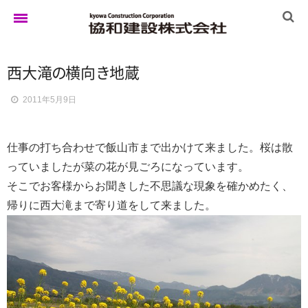
西大
滝
の
横
向
き
地蔵
ホーム
2011年5月9日
ゆきぐにの家
仕事の打ち合わせで飯山市まで出かけて来ました。桜は散
っていましたが菜の花が見ごろになっています。
実例集
そこでお客様からお聞きした不思議な現象を確かめたく、
帰りに西大滝まで寄り道をして来ました。
ブログ
イベント