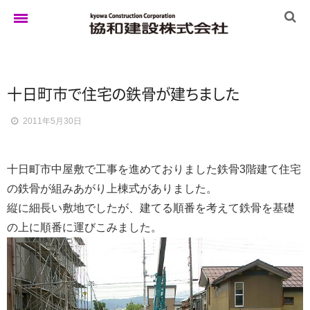
ホーム
十日町
市
で
住
宅
の
鉄
骨
が
建
ち
ま
し
た
2011年5月30日
ゆきぐにの家
十日町市中屋敷で工事を進めておりました鉄骨3階建て住宅
実例集
の鉄骨が組みあがり上棟式がありました。
縦に細長い敷地でしたが、建てる順番を考えて鉄骨を基礎
の上に順番に運びこみました。
ブログ
イベント