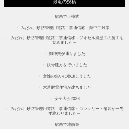
最近の投稿
駅西で上棟式
みだれ川砂防管理用道路工事通信⑤～熱中症対策～
みだれ川砂防管理用道路工事通信④～ジオセル擁壁工の施工を
始めました～
御神輿が通りました
鉄骨建方を行いました
女性の集いに参加しました
木造耐雪住宅が建ちました
安全大会2026
みだれ川砂防管理用道路工事通信③～コンクリート舗装が一先
ず終わりました～
駅西で地鎮祭