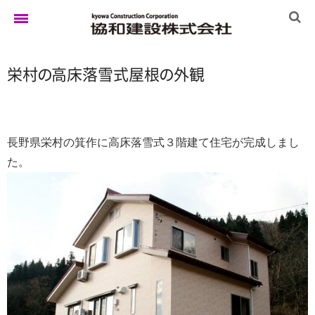
栄
村
の
高床落雪式屋
根
の
外観
ホーム
ゆきぐにの家
長野県栄村の箕作に高床落雪式３階建て住宅が完成しまし
た。
実例集
ブログ
イベント