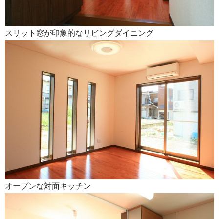
会社案内
スリット窓が印象的なリビングダイニング
オープンな対面キッチン