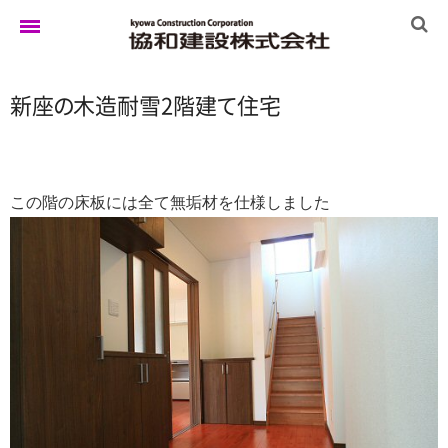
新
座
の
木造耐雪2階
建
て
住宅
ホーム
ゆきぐにの家
この階の床板には全て無垢材を仕様しました
実例集
ブログ
イベント