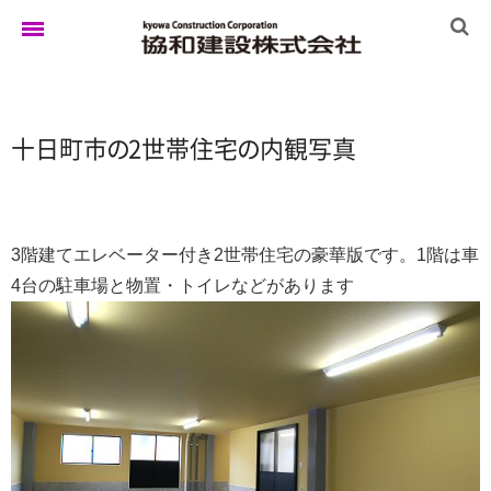
ホーム
十日町
市
の
2世帯住
宅
の
内観写真
ゆきぐにの家
3階建てエレベーター付き2世帯住宅の豪華版です。1階は車
4台の駐車場と物置・トイレなどがあります
実例集
ブログ
イベント