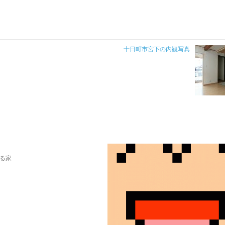
十日町市宮下の内観写真
る家