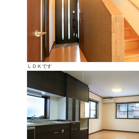
ＬＤＫです