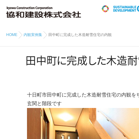
HOME
内観実例集
田中町に完成した木造耐雪住宅の内観
田中
町
に
完
成
し
た
木造耐
十日町市田中町に完成した木造耐雪住宅の内観を
玄関と階段です