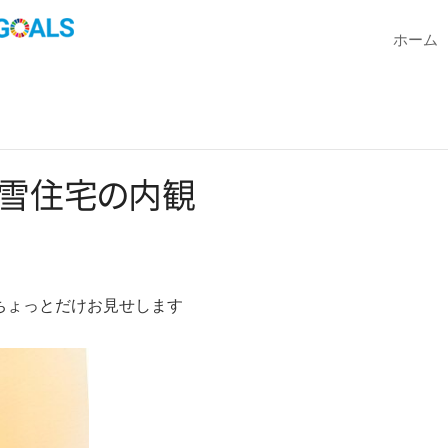
ホーム
雪住
宅
の
内観
ちょっとだけお見せします