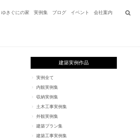
ゆきぐにの家
実例集
ブログ
イベント
会社案内
建築実例作品
実例全て
内観実例集
収納実例集
土木工事実例集
外観実例集
建築プラン集
建築工事実例集