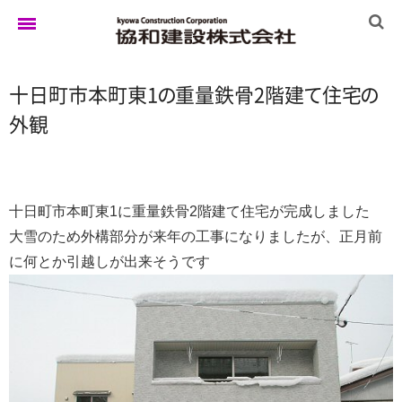
十日町市本町東
1
の
重量鉄骨2階
建
て
住
宅
の
ホーム
外観
ゆきぐにの家
十日町市本町東1に重量鉄骨2階建て住宅が完成しました
大雪のため外構部分が来年の工事になりましたが、正月前
実例集
に何とか引越しが出来そうです
ブログ
イベント