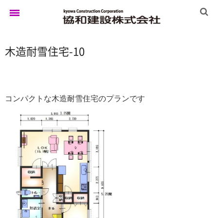
木造耐雪住宅-10
ホーム
ゆきぐにの家
コンパクトな木造耐雪住宅のプランです
実例集
ブログ
イベント