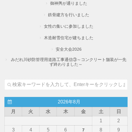
御神輿が通りました
鉄骨建方を行いました
女性の集いに参加しました
木造耐雪住宅が建ちました
安全大会2026
みだれ川砂防管理用道路工事通信③～コンクリート舗装が一先
ず終わりました～
2026年8月
月
火
水
木
金
土
日
1
2
3
4
5
6
8
9
7