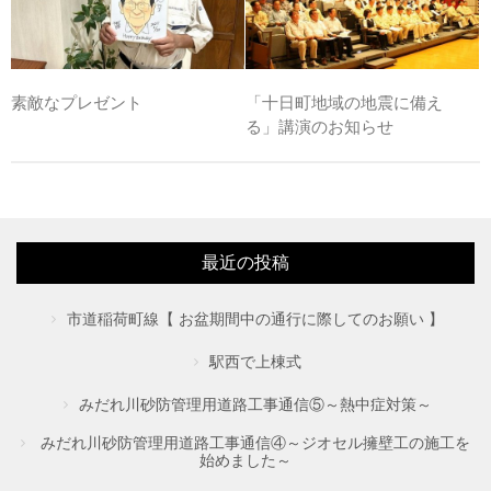
素敵なプレゼント
「十日町地域の地震に備え
る」講演のお知らせ
最近の投稿
市道稲荷町線【 お盆期間中の通行に際してのお願い 】
駅西で上棟式
みだれ川砂防管理用道路工事通信⑤～熱中症対策～
みだれ川砂防管理用道路工事通信④～ジオセル擁壁工の施工を
始めました～