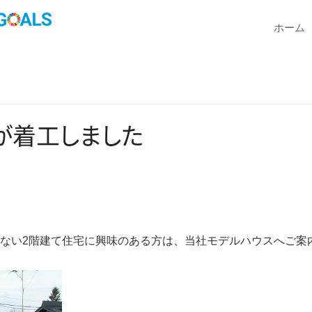
ホーム
が
着
工
し
ま
し
た
らない2階建て住宅に興味のある方は、当社モデルハウスへご案