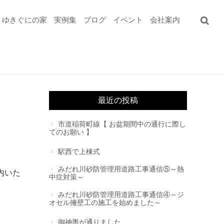
ゆきぐにの家
実例集
ブログ
イベント
会社案内
最近の投稿
市道稲荷町線【 お盆期間中の通行に際し
てのお願い 】
駅西で上棟式
みだれ川砂防管理用道路工事通信⑤～熱
内いた
中症対策～
みだれ川砂防管理用道路工事通信④～ジ
オセル擁壁工の施工を始めました～
御神輿が通りました