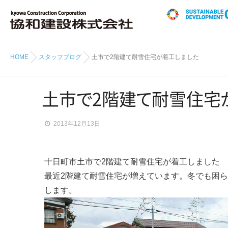
HOME
スタッフブログ
土市で2階建て耐雪住宅が着工しました
土
市
で
2階
建
て
耐雪住
宅
2013年12月13日
十日町市土市で2階建て耐雪住宅が着工しました
最近2階建て耐雪住宅が増えています。冬でも困
します。