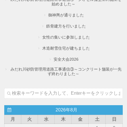
始めました～
御神輿が通りました
鉄骨建方を行いました
女性の集いに参加しました
木造耐雪住宅が建ちました
安全大会2026
みだれ川砂防管理用道路工事通信③～コンクリート舗装が一先
ず終わりました～
2026年8月
月
火
水
木
金
土
日