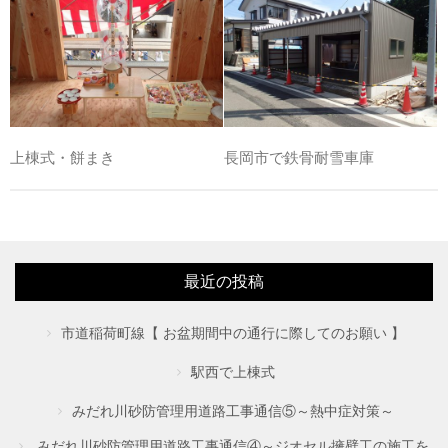
上棟式・餅まき
長岡市で鉄骨耐雪車庫
最近の投稿
市道稲荷町線【 お盆期間中の通行に際してのお願い 】
駅西で上棟式
みだれ川砂防管理用道路工事通信⑤～熱中症対策～
みだれ川砂防管理用道路工事通信④～ジオセル擁壁工の施工を