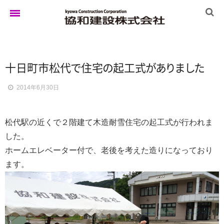
ホーム
十日町市松
代
で
住
宅
の
起工
式
が
あ
り
ま
し
た
2014年6月30日
ゆきぐにの家
松代駅の近くで２階建て木造耐雪住宅の起工式が行われま
実例集
した。
ホームエレベーター付で、老後を考えた造りになっており
ます。
ブログ
イベント