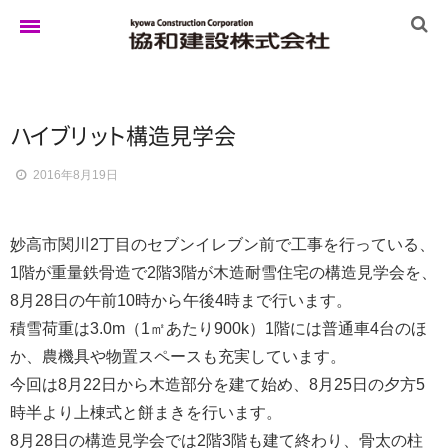
ホーム
ハ
イ
ブ
リ
ッ
ト
構造見学会
2016年8月19日
ゆきぐにの家
妙高市関川2丁目のセブンイレブン前で工事を行っている、
実例集
1階が重量鉄骨造で2階3階が木造耐雪住宅の構造見学会を、
8月28日の午前10時から午後4時まで行います。
積雪荷重は3.0m（1㎡あたり900k）1階には普通車4台のほ
ブログ
か、農機具や物置スペースも充実しています。
今回は8月22日から木造部分を建て始め、8月25日の夕方5
時半より上棟式と餅まきを行います。
イベント
8月28日の構造見学会では2階3階も建て終わり、骨太の柱