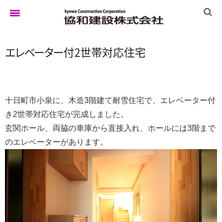
エ
レ
ベ
ー
タ
ー
付2世帯対応住宅
ホーム
ゆきぐにの家
十日町市小泉に、木造3階建て耐雪住宅で、エレベーター付
き2世帯対応住宅が完成しました。
玄関ホール、両脇の車庫から直接入れ、ホールには3階まで
実例集
のエレベーターがあります。
ブログ
イベント