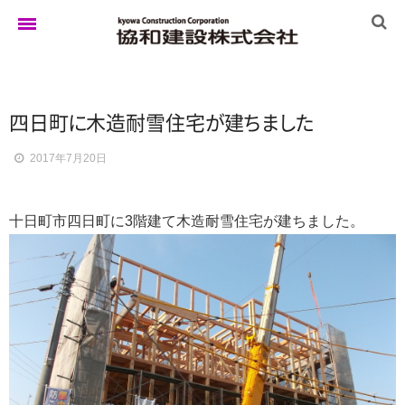
ホーム
四日
町
に
木造耐雪住
宅
が
建
ち
ま
し
た
2017年7月20日
ゆきぐにの家
十日町市四日町に3階建て木造耐雪住宅が建ちました。
実例集
ブログ
イベント