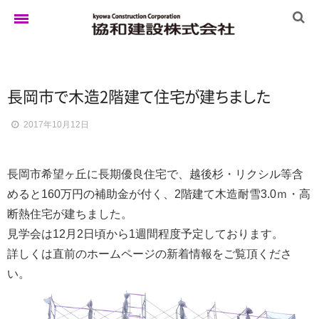
ホーム
長岡
市
で
木造2階
建
て
住
宅
が
建
ち
ま
し
た
2017年10月12日
ゆきぐにの家
長岡市希望ヶ丘に長期優良住宅で、越後杉・リクシル等含
実例集
めると160万円の補助金が付く、2階建て木造耐雪3.0ｍ・高
断熱住宅が建ちました。
見学会は12月2日頃から1週間程度予定しております。
ブログ
詳しくは直前のホームページの新着情報をご覧頂くださ
い。
イベント