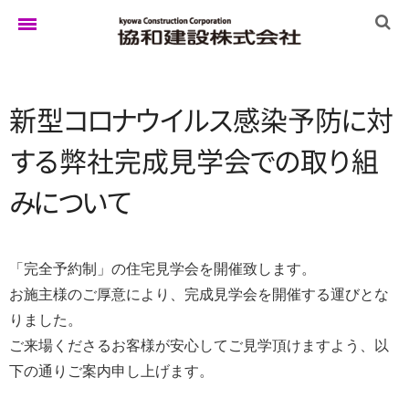
ホーム
新
型
コ
ロ
ナ
ウ
イ
ル
ス
感染予
防
に
対
す
る
弊社完成見学
会
で
の
取
り
組
ゆきぐにの家
み
に
つ
い
て
実例集
「完全予約制」の住宅見学会を開催致します。
お施主様のご厚意により、完成見学会を開催する運びとな
ブログ
りました。
ご来場くださるお客様が安心してご見学頂けますよう、以
下の通りご案内申し上げます。
イベント