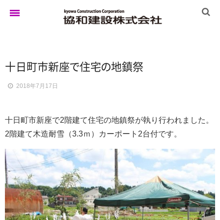
ホーム
十日町市新
座
で
住
宅
の
地鎮祭
2018年7月17日
ゆきぐにの家
十日町市新座で2階建て住宅の地鎮祭が執り行われました。
実例集
2階建て木造耐雪（3.3ｍ）カーポート2台付です。
ブログ
イベント