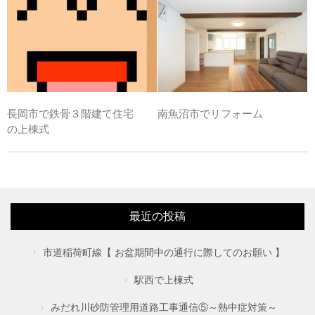
長岡市で鉄骨３階建て住宅
南魚沼市でリフォーム
の上棟式
最近の投稿
市道稲荷町線【 お盆期間中の通行に際してのお願い 】
駅西で上棟式
みだれ川砂防管理用道路工事通信⑤～熱中症対策～