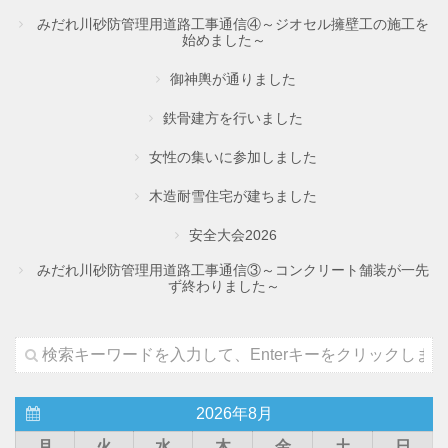
みだれ川砂防管理用道路工事通信④～ジオセル擁壁工の施工を
始めました～
御神輿が通りました
鉄骨建方を行いました
女性の集いに参加しました
木造耐雪住宅が建ちました
安全大会2026
みだれ川砂防管理用道路工事通信③～コンクリート舗装が一先
ず終わりました～
2026年8月
月
火
水
木
金
土
日