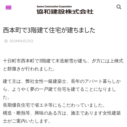
西本
町
で
3階
建
て
住
宅
が
建
ち
ま
し
た
ホーム
2018年8月23日
ゆきぐにの家
十日町市西本町で3階建て木造耐雪が建ち、夕方には上棟式
と餅撒きが行われました。
実例集
建て主は、弊社女性一級建築士、長年のアパート暮らしか
ら、ようやく夢の一戸建て住宅を建てることになりまし
た。
ブログ
長期優良住宅で省エネ等にもこだわっていました。
構造・断熱等、興味のある方は、施主であります女性建築
士がご案内いたします。
イベント