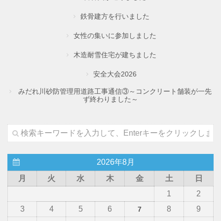
鉄骨建方を行いました
女性の集いに参加しました
木造耐雪住宅が建ちました
安全大会2026
みだれ川砂防管理用道路工事通信③～コンクリート舗装が一先
ず終わりました～
2026年8月
月
火
水
木
金
土
日
1
2
3
4
5
6
8
9
7