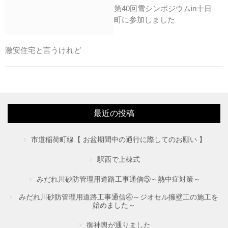
第40回雪シンポジウムin十日
町に参加しました
激安住宅と言うけれど
最近の投稿
市道稲荷町線【 お盆期間中の通行に際してのお願い 】
駅西で上棟式
みだれ川砂防管理用道路工事通信⑤～熱中症対策～
みだれ川砂防管理用道路工事通信④～ジオセル擁壁工の施工を
始めました～
御神輿が通りました