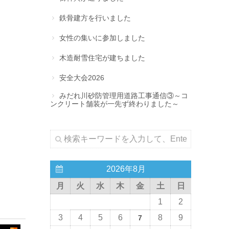
鉄骨建方を行いました
女性の集いに参加しました
木造耐雪住宅が建ちました
安全大会2026
みだれ川砂防管理用道路工事通信③～コ
ンクリート舗装が一先ず終わりました～
2026年8月
月
火
水
木
金
土
日
1
2
3
4
5
6
8
9
7