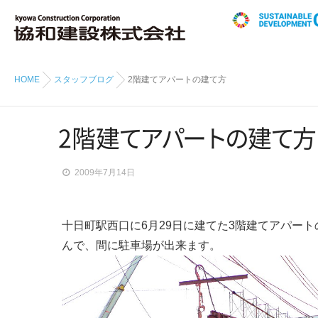
HOME
スタッフブログ
2階建てアパートの建て方
2階
建
て
ア
パ
ー
ト
の
建
て
方
2009年7月14日
十日町駅西口に6月29日に建てた3階建てアパー
んで、間に駐車場が出来ます。