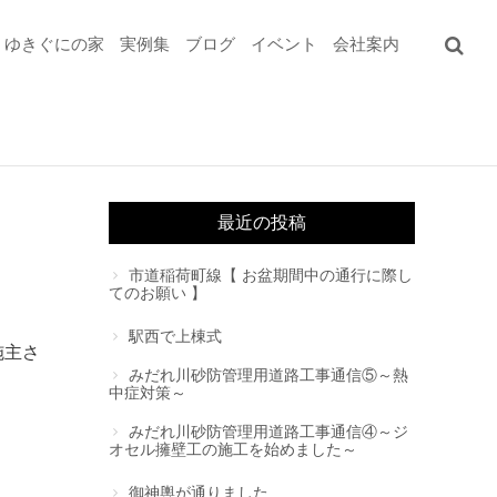
ゆきぐにの家
実例集
ブログ
イベント
会社案内
最近の投稿
市道稲荷町線【 お盆期間中の通行に際し
てのお願い 】
駅西で上棟式
施主さ
みだれ川砂防管理用道路工事通信⑤～熱
中症対策～
みだれ川砂防管理用道路工事通信④～ジ
オセル擁壁工の施工を始めました～
御神輿が通りました