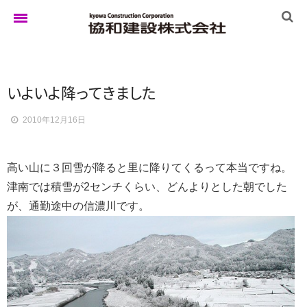
ホーム
い
よ
い
よ
降
っ
て
き
ま
し
た
2010年12月16日
ゆきぐにの家
高い山に３回雪が降ると里に降りてくるって本当ですね。
実例集
津南では積雪が2センチくらい、どんよりとした朝でした
が、通勤途中の信濃川です。
ブログ
イベント