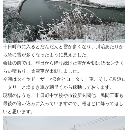
会社案内
十日町市に入るとだんだんと雪が多くなり、川治あたりか
ら急に雪が多くなったように見えました。
会社の前では、昨日から降り続けた雪が今朝は15センチく
らい積もり、除雪車が出動しました。
今朝はタイヤドーザーが3台とロータリー車、そして歩道ロ
ータリーと塩まき車が朝早くから稼動しております。
現場のほうも、十日町中学校や市役所玄関他、民間工事も
最後の追い込みに入っていますので、程ほどに降ってほし
いと思います。