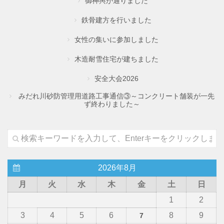
御神輿が通りました
鉄骨建方を行いました
女性の集いに参加しました
木造耐雪住宅が建ちました
安全大会2026
みだれ川砂防管理用道路工事通信③～コンクリート舗装が一先
ず終わりました～
2026年8月
月
火
水
木
金
土
日
1
2
3
4
5
6
8
9
7