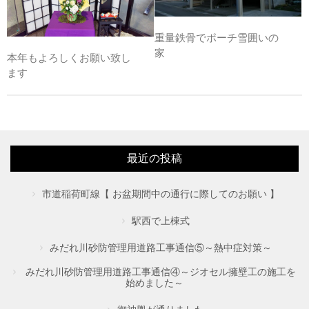
重量鉄骨でポーチ雪囲いの
家
本年もよろしくお願い致し
ます
最近の投稿
市道稲荷町線【 お盆期間中の通行に際してのお願い 】
駅西で上棟式
みだれ川砂防管理用道路工事通信⑤～熱中症対策～
みだれ川砂防管理用道路工事通信④～ジオセル擁壁工の施工を
始めました～