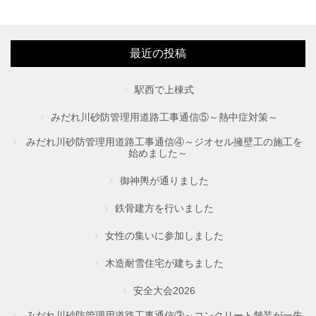
最近の投稿
駅西で上棟式
みだれ川砂防管理用道路工事通信⑤～熱中症対策～
みだれ川砂防管理用道路工事通信④～ジオセル擁壁工の施工を
始めました～
御神輿が通りました
鉄骨建方を行いました
女性の集いに参加しました
木造耐雪住宅が建ちました
安全大会2026
みだれ川砂防管理用道路工事通信③～コンクリート舗装が一先