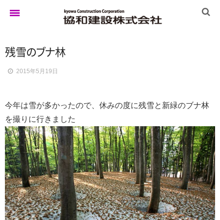
残
雪
の
ブ
ナ
林
ホーム
2015年5月19日
ゆきぐにの家
今年は雪が多かったので、休みの度に残雪と新緑のブナ林
を撮りに行きました
実例集
ブログ
イベント