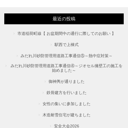
最近の投稿
市道稲荷町線【 お盆期間中の通行に際してのお願い 】
駅西で上棟式
みだれ川砂防管理用道路工事通信⑤～熱中症対策～
みだれ川砂防管理用道路工事通信④～ジオセル擁壁工の施工を
始めました～
御神輿が通りました
鉄骨建方を行いました
女性の集いに参加しました
木造耐雪住宅が建ちました
安全大会2026