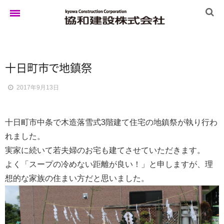
ホーム
十日町
市
で
地鎮祭
2017年9月13日
ゆきぐにの家
十日町市中条で木造落雪式3階建て住宅の地鎮祭が執り行わ
実例集
れました。
実家に続いて若夫婦のお宅も建てさせていただきます。
よく「スープの冷めない距離が良い！」と申しますが、理
ブログ
想的な家族の住まい方だと思いました。
イベント