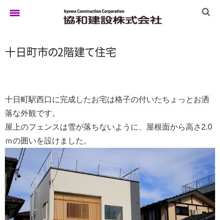
十日町
市
の
2階
建
て
住宅
ホーム
ゆきぐにの家
十日町駅西口に完成したお宅は格子の付いたちょっとお洒
落な外観です。
屋上のフェンスは雪が落ちないように、屋根面から高さ2.0
実例集
ｍの囲いを設けました。
ブログ
イベント