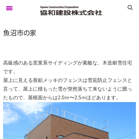
魚沼
市
の
家
ホーム
ゆきぐにの家
高級感のある窯業系サイディングが素敵な、木造耐雪住宅
です。
屋上に見える亜鉛メッキのフェンスは雪庇防止フェンスと
実例集
言って、屋上に積もった雪が突然落ちて来ないように囲っ
たもので、屋根面からは2.0ｍ〜2.5ｍほどあります。
ブログ
イベント