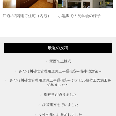
江道の2階建て住宅（内観）
小黒沢での見学会の様子
最近の投稿
駅西で上棟式
みだれ川砂防管理用道路工事通信⑤～熱中症対策～
みだれ川砂防管理用道路工事通信④～ジオセル擁壁工の施工を
始めました～
御神輿が通りました
鉄骨建方を行いました
女性の集いに参加しました