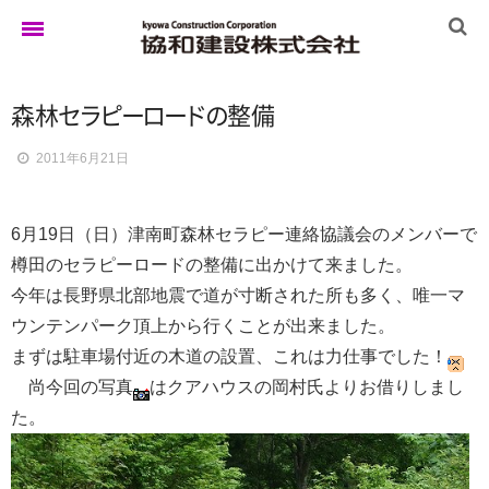
森
林
セ
ラ
ピ
ー
ロ
ー
ド
の
整備
ホーム
2011年6月21日
ゆきぐにの家
6月19日（日）津南町森林セラピー連絡協議会のメンバーで
樽田のセラピーロードの整備に出かけて来ました。
実例集
今年は長野県北部地震で道が寸断された所も多く、唯一マ
ウンテンパーク頂上から行くことが出来ました。
まずは駐車場付近の木道の設置、これは力仕事でした！
ブログ
尚今回の写真
はクアハウスの岡村氏よりお借りしまし
た。
イベント