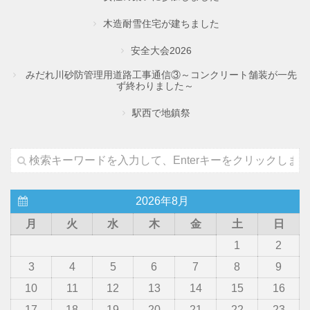
木造耐雪住宅が建ちました
安全大会2026
みだれ川砂防管理用道路工事通信③～コンクリート舗装が一先
ず終わりました～
駅西で地鎮祭
2026年8月
月
火
水
木
金
土
日
1
2
3
4
5
6
7
8
9
10
11
12
13
14
15
16
17
18
19
20
21
22
23